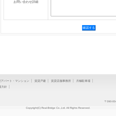
お問い合わせ詳細
貸アパート・マンション
賃貸戸建
賃貸店舗事務所
月極駐車場
護方針
〒090-0
Copyright(C) Real-Bridge Co.,Ltd. All Rights Reserved.